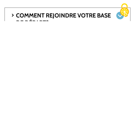
COMMENT REJOINDRE VOTRE BASE
DE DÉPART?
OÙ ET COMMENT STATIONNER
NOTRE VOITURE?
ET UNE FOIS SUR PLACE?